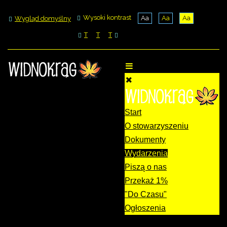
Wysoki kontrast
Aa
Aa
Aa
Wygląd domyślny
T
T
T
Start
O stowarzyszeniu
Dokumenty
Wydarzenia
Piszą o nas
Przekaż 1%
"Do Czasu"
Ogłoszenia