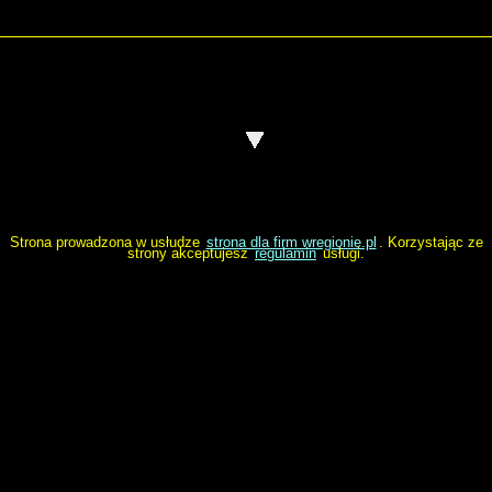
Strona prowadzona w usłudze
strona dla firm wregionie.pl
. Korzystając ze
strony akceptujesz
regulamin
usługi.