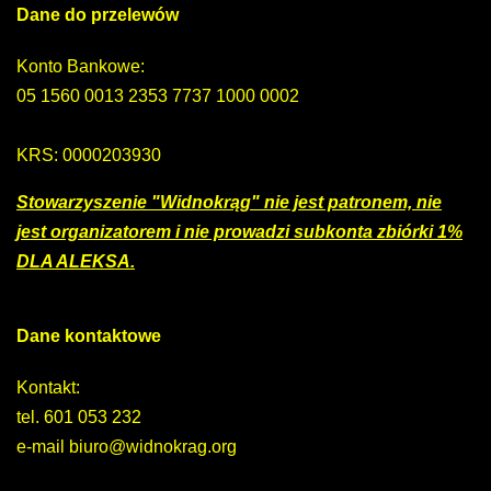
Dane
do
przelewów
Konto Bankowe:
05 1560 0013 2353 7737 1000 0002
KRS: 0000203930
Stowarzyszenie "Widnokrąg" nie jest patronem,
nie
jest organizatorem i nie prowadzi subkonta zbiórki 1%
DLA ALEKSA.
Dane
kontaktowe
Kontakt:
tel. 601 053 232
e-mail biuro@widnokrag.org