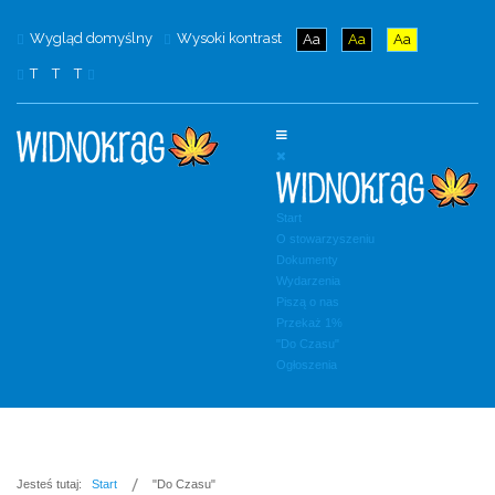
Wygląd domyślny
Wysoki kontrast
Aa
Aa
Aa
T
T
T
Start
O stowarzyszeniu
Dokumenty
Wydarzenia
Piszą o nas
Przekaż 1%
"Do Czasu"
Ogłoszenia
Jesteś tutaj:
Start
"Do Czasu"