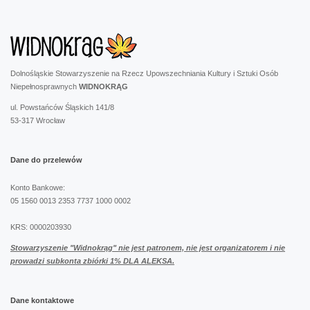
Dolnośląskie Stowarzyszenie na Rzecz Upowszechniania Kultury i Sztuki Osób
Niepełnosprawnych
WIDNOKRĄG
ul. Powstańców Śląskich 141/8
53-317 Wrocław
Dane
do
przelewów
Konto Bankowe:
05 1560 0013 2353 7737 1000 0002
KRS: 0000203930
Stowarzyszenie "Widnokrąg" nie jest patronem,
nie jest organizatorem i nie
prowadzi subkonta zbiórki 1% DLA ALEKSA.
Dane
kontaktowe