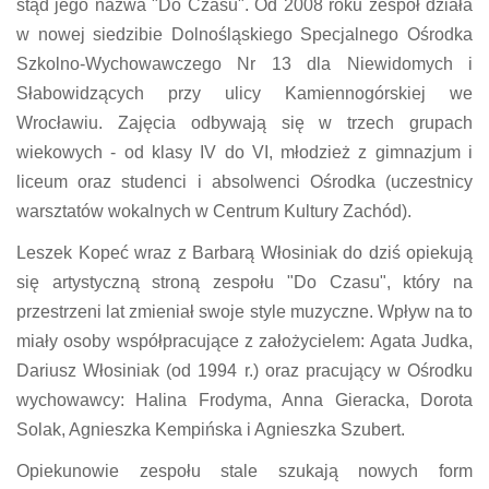
stąd jego nazwa "Do Czasu". Od 2008 roku zespół działa
w nowej siedzibie Dolnośląskiego Specjalnego Ośrodka
Szkolno-Wychowawczego Nr 13 dla Niewidomych i
Słabowidzących przy ulicy Kamiennogórskiej we
Wrocławiu. Zajęcia odbywają się w trzech grupach
wiekowych - od klasy IV do VI, młodzież z gimnazjum i
liceum oraz studenci i absolwenci Ośrodka (uczestnicy
warsztatów wokalnych w Centrum Kultury Zachód).
Leszek Kopeć wraz z Barbarą Włosiniak do dziś opiekują
się artystyczną stroną zespołu "Do Czasu", który na
przestrzeni lat zmieniał swoje style muzyczne. Wpływ na to
miały osoby współpracujące z założycielem: Agata Judka,
Dariusz Włosiniak (od 1994 r.) oraz pracujący w Ośrodku
wychowawcy: Halina Frodyma, Anna Gieracka, Dorota
Solak, Agnieszka Kempińska i Agnieszka Szubert.
Opiekunowie zespołu stale szukają nowych form