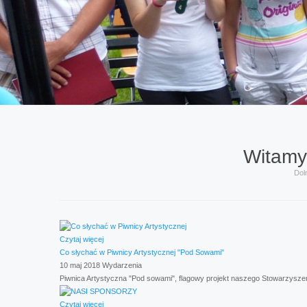
Witamy
Dol
Czytaj więcej
Co słychać w Piwnicy Artystycznej "Pod Sowami"
10 maj 2018
Wydarzenia
Piwnica Artystyczna "Pod sowami", flagowy projekt naszego Stowarzyszenia,
Czytaj więcej