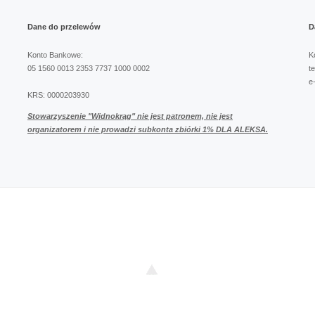
Dane
do
przelewów
D
Konto Bankowe:
K
05 1560 0013 2353 7737 1000 0002
t
e
KRS: 0000203930
Stowarzyszenie "Widnokrąg" nie jest patronem,
nie jest
organizatorem i nie prowadzi subkonta zbiórki 1% DLA ALEKSA.