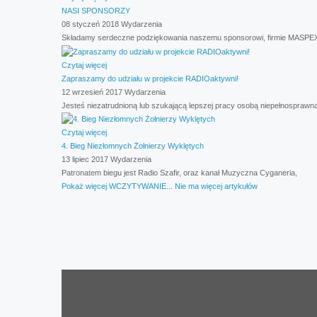
NASI SPONSORZY
08 styczeń 2018
Wydarzenia
Składamy serdeczne podziękowania naszemu sponsorowi, firmie MASPEX S
Czytaj więcej
Zapraszamy do udziału w projekcie RADIOaktywni!
12 wrzesień 2017
Wydarzenia
Jesteś niezatrudnioną lub szukającą lepszej pracy osobą niepełnosprawną
Czytaj więcej
4. Bieg Niezłomnych Żołnierzy Wyklętych
13 lipiec 2017
Wydarzenia
Patronatem biegu jest Radio Szafir, oraz kanał Muzyczna Cyganeria,
Pokaż więcej
WCZYTYWANIE...
Nie ma więcej artykułów