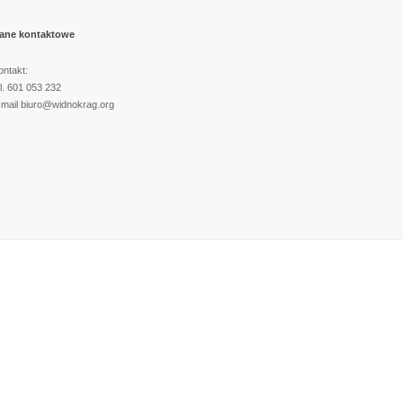
ane
kontaktowe
ontakt:
el. 601 053 232
-mail biuro@widnokrag.org