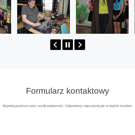
Formularz
kontaktowy
Wypełnij poniższe pola i wyślij wiadomość. Odpowiemy najszybciej jak to będzie możliwe.