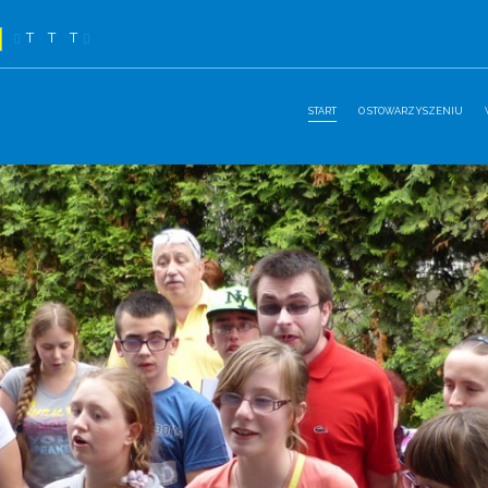
T
T
T
START
O STOWARZYSZENIU