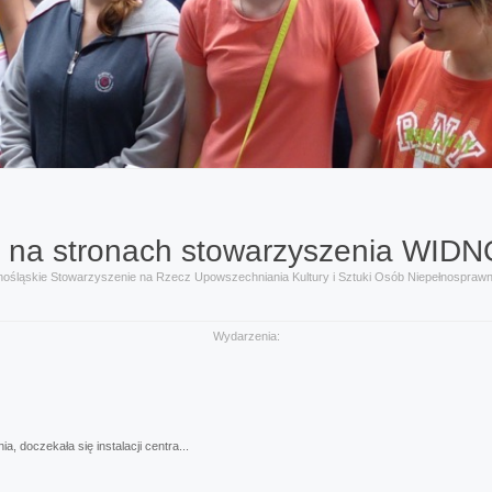
na
stronach
stowarzyszenia
WIDN
nośląskie Stowarzyszenie na Rzecz Upowszechniania Kultury i Sztuki Osób Niepełnospraw
Wydarzenia:
 doczekała się instalacji centra...