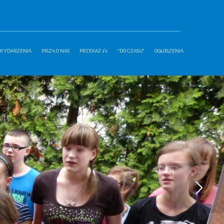
WYDARZENIA
PISZĄ O NAS
PRZEKAŻ 1%
"DO CZASU"
OGŁOSZENIA