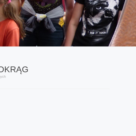
OKRĄG
nych